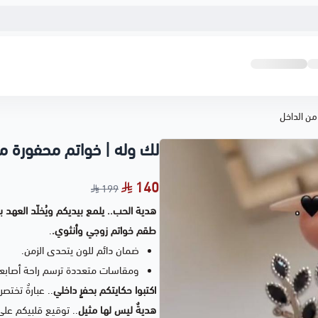
من الداخل
لك وله | خواتم محفورة م
140
199
هدية الحب.. يلمع بيديكم ويُخلّد العهد 
طقم خواتم زوجي وأنثوي.
.
ضمان دائم للون يتحدى الزمن.
ومقاسات متعددة ترسم راحة أصابع
اكتبوا حكايتكم بحفرٍ داخلي
.. عبارةٌ تختص
هديةٌ ليس لها مثيل
.. توقيع قلبيكم على