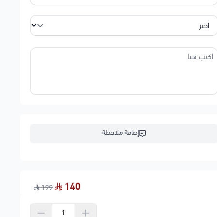
إضافة ملاحظة
140
199