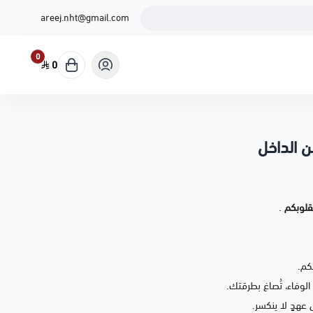
areej.nht@gmail.com
0
0
ن الداخل
بقلوبكم
.
كم.
ر الوفاء، تُصاغ بطرقتك.
 عهدٍ لا ينكسر.