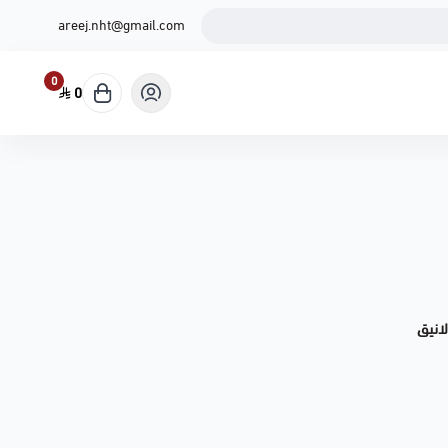
areej.nht@gmail.com
0
0
لانيق