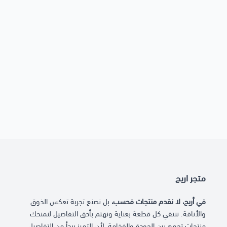
متجر اريج
في أريج، لا نقدم منتجات فحسب،
بل نصنع تجربة تعكس الذوق
والأناقة. ننتقي كل قطعة بعناية ونهتم بأدق التفاصيل لنمنحك
منتجات تجمع بين الجودة والفخامة، لأن التميز يبدأ من التفاصيل