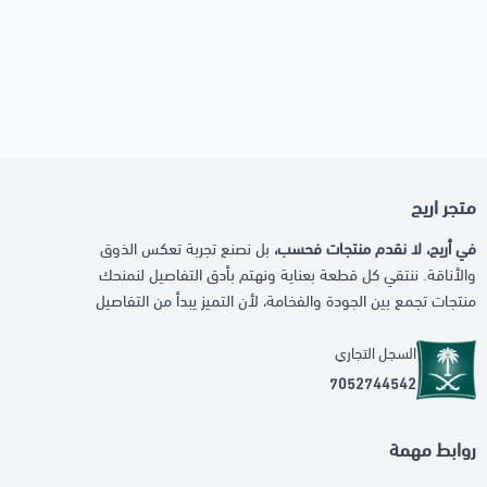
متجر اريج
في أريج، لا نقدم منتجات فحسب،
بل نصنع تجربة تعكس الذوق
والأناقة. ننتقي كل قطعة بعناية ونهتم بأدق التفاصيل لنمنحك
منتجات تجمع بين الجودة والفخامة، لأن التميز يبدأ من التفاصيل
السجل التجاري
7052744542
روابط مهمة