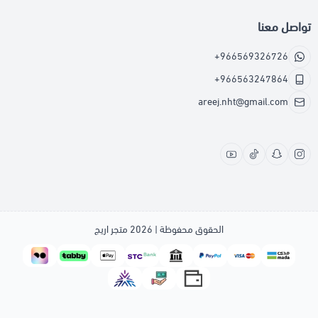
تواصل معنا
+966569326726
+966563247864
areej.nht@gmail.com
الحقوق محفوظة | 2026
متجر اريج