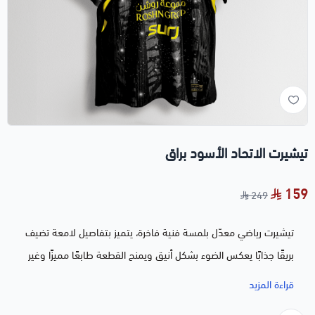
تيشيرت الاتحاد الأسود براق
159
249
تيشيرت رياضي معدّل بلمسة فنية فاخرة، يتميز بتفاصيل لامعة تضيف
بريقًا جذابًا يعكس الضوء بشكل أنيق ويمنح القطعة طابعًا مميزًا وغير
تقليدي. التعديل منفذ بعناية ليبرز التفاصيل ويحوّل التيشيرت إلى
قراءة المزيد
قطعة لافتة تعكس التفرد والذوق العالي.