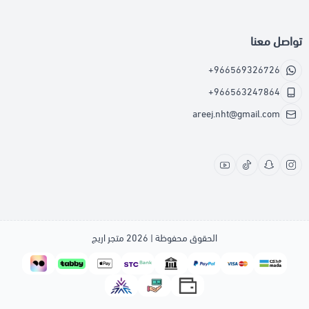
تواصل معنا
+966569326726
+966563247864
areej.nht@gmail.com
الحقوق محفوظة | 2026
متجر اريج