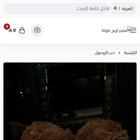
العربية
|
0
0
متجر اريج
الرئيسية
دب الريدبول