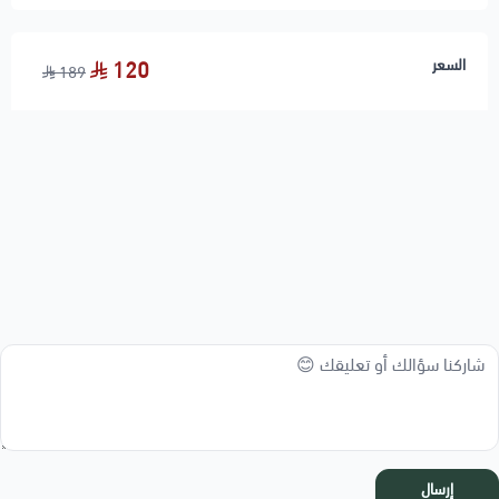
السعر
120
189
إرسال