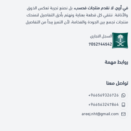
في أريج، لا نقدم منتجات فحسب،
بل نصنع تجربة تعكس الذوق
والأناقة. ننتقي كل قطعة بعناية ونهتم بأدق التفاصيل لنمنحك
منتجات تجمع بين الجودة والفخامة، لأن التميز يبدأ من التفاصيل
السجل التجاري
7052744542
روابط مهمة
تواصل معنا
+966569326726
+966563247864
areej.nht@gmail.com