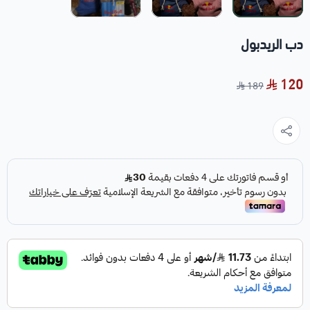
دب الريدبول
120
189