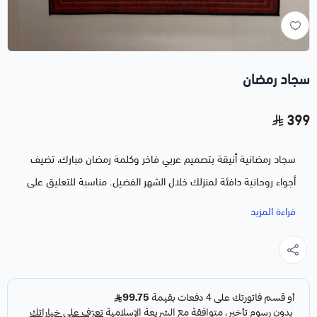
سجاد رمضان
399
سجاد رمضانية أنيقة بتصميم عربي فاخر وكلمة رمضان مبارك، تضيف
أجواء روحانية دافئة لمنزلك خلال الشهر الفضيل. مناسبة للتعليق على
الجدار أو كديكور رمضاني مميز.
قراءة المزيد
مميزات السجادة:
تصميم رمضاني أنيق مكتوب عليه رمضان مبارك
• المقاس:
50 × 80