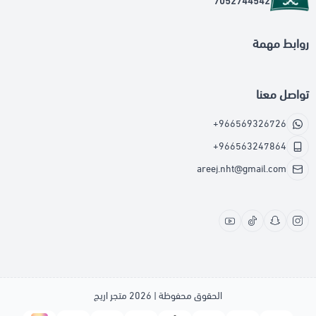
7052744542
روابط مهمة
تواصل معنا
+966569326726
+966563247864
areej.nht@gmail.com
الحقوق محفوظة | 2026
متجر اريج