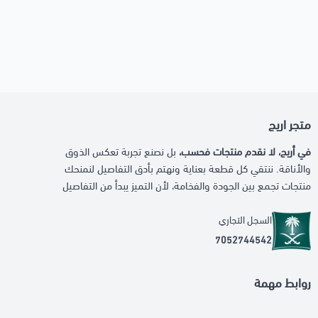
متجر اريج
في أريج، لا نقدم منتجات فحسب،
بل نصنع تجربة تعكس الذوق
والأناقة. ننتقي كل قطعة بعناية ونهتم بأدق التفاصيل لنمنحك
منتجات تجمع بين الجودة والفخامة، لأن التميز يبدأ من التفاصيل
السجل التجاري
7052744542
روابط مهمة