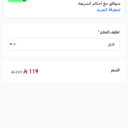
تغليف المنتج
*
السعر
119
239