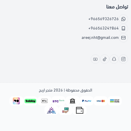
تواصل معنا
+966569326726
+966563247864
areej.nht@gmail.com
الحقوق محفوظة | 2026
متجر اريج