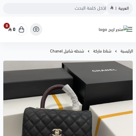
العربية
|
0
0
متجر اريج
الرئيسية
شناط ماركة
شنطه شانيل Chanel