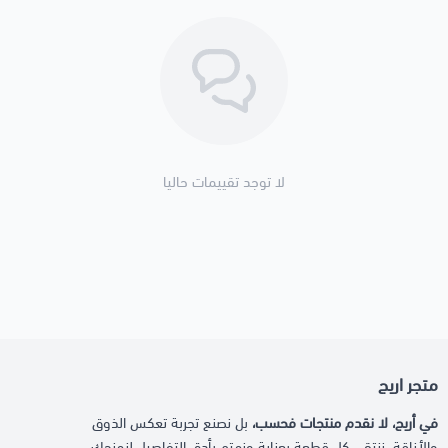
لا توجد تقييمات حاليا
متجر اريج
في أريج، لا نقدم منتجات فحسب،
بل نصنع تجربة تعكس الذوق
والأناقة. ننتقي كل قطعة بعناية ونهتم بأدق التفاصيل لنمنحك