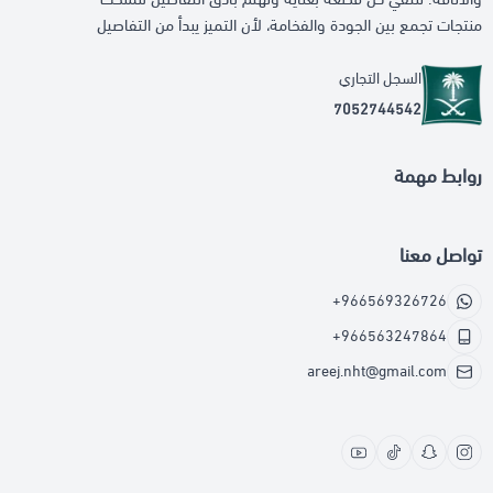
منتجات تجمع بين الجودة والفخامة، لأن التميز يبدأ من التفاصيل
السجل التجاري
7052744542
روابط مهمة
تواصل معنا
+966569326726
+966563247864
areej.nht@gmail.com