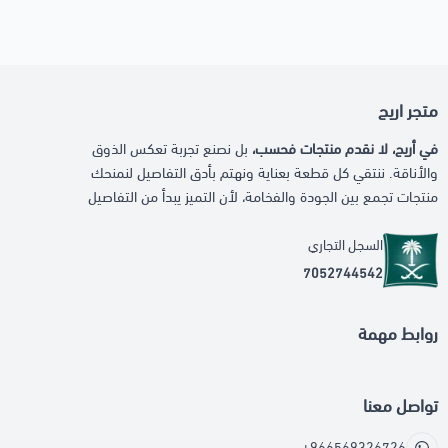
متجر اريج
في أريج، لا نقدم منتجات فحسب،
بل نصنع تجربة تعكس الذوق
والأناقة. ننتقي كل قطعة بعناية ونهتم بأدق التفاصيل لنمنحك
منتجات تجمع بين الجودة والفخامة، لأن التميز يبدأ من التفاصيل
السجل التجاري
7052744542
روابط مهمة
تواصل معنا
+966569326726