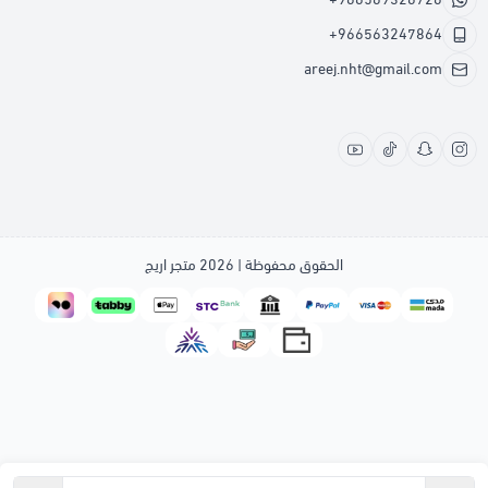
+966563247864
areej.nht@gmail.com
الحقوق محفوظة | 2026
متجر اريج