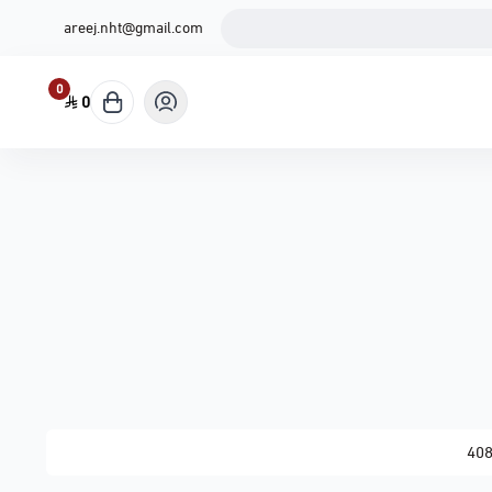
areej.nht@gmail.com
0
0
40