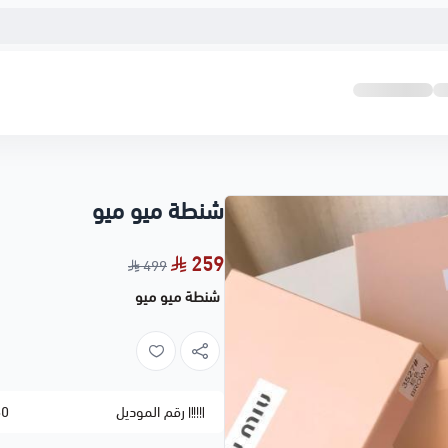
شنطة ميو ميو
259
499
شنطة ميو ميو
رقم الموديل
80