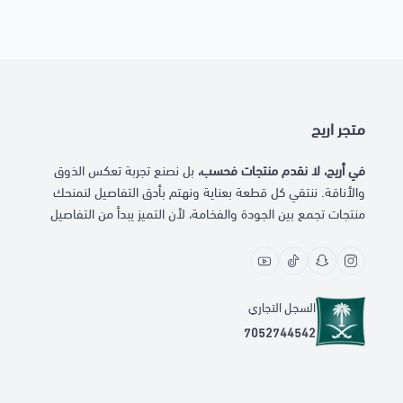
متجر اريج
في أريج، لا نقدم منتجات فحسب،
بل نصنع تجربة تعكس الذوق
والأناقة. ننتقي كل قطعة بعناية ونهتم بأدق التفاصيل لنمنحك
منتجات تجمع بين الجودة والفخامة، لأن التميز يبدأ من التفاصيل
السجل التجاري
7052744542