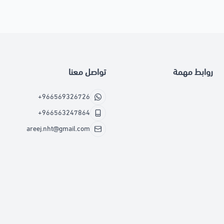
روابط مهمة
تواصل معنا
+966569326726
+966563247864
areej.nht@gmail.com