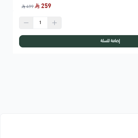
259
499
إضافة للسلة