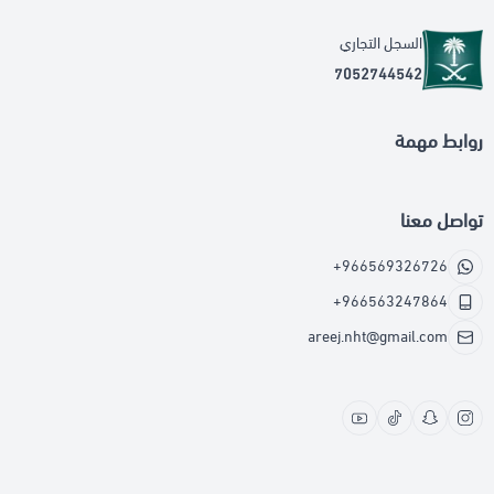
السجل التجاري
7052744542
روابط مهمة
تواصل معنا
+966569326726
+966563247864
areej.nht@gmail.com