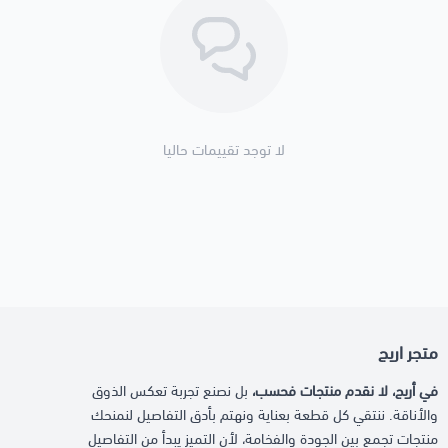
لا توجد تقييمات حاليا
متجر اريج
في أريج، لا نقدم منتجات فحسب،
بل نصنع تجربة تعكس الذوق
والأناقة. ننتقي كل قطعة بعناية ونهتم بأدق التفاصيل لنمنحك
منتجات تجمع بين الجودة والفخامة، لأن التميز يبدأ من التفاصيل