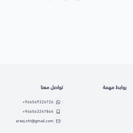
روابط مهمة
تواصل معنا
+966569326726
+966563247864
areej.nht@gmail.com