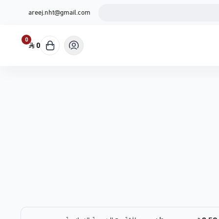
areej.nht@gmail.com
0
0