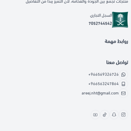
منتجات تجمع بين الجودة والفخامة، لأن التميز يبدأ من التفاصيل
السجل التجاري
7052744542
روابط مهمة
تواصل معنا
+966569326726
+966563247864
areej.nht@gmail.com