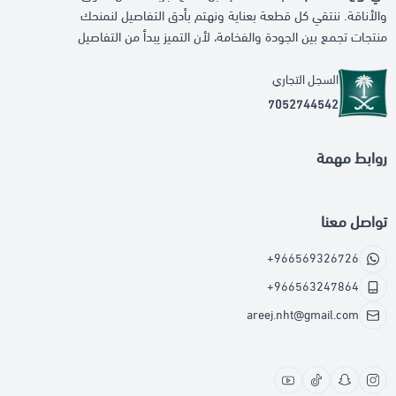
والأناقة. ننتقي كل قطعة بعناية ونهتم بأدق التفاصيل لنمنحك
منتجات تجمع بين الجودة والفخامة، لأن التميز يبدأ من التفاصيل
السجل التجاري
7052744542
روابط مهمة
تواصل معنا
+966569326726
+966563247864
areej.nht@gmail.com