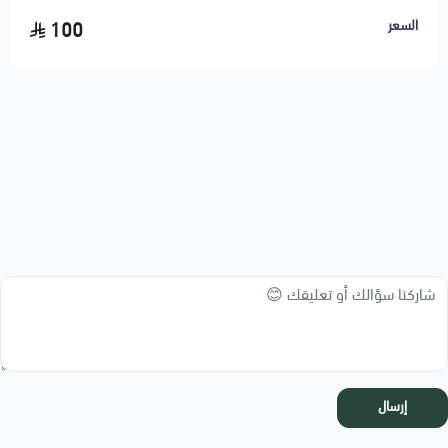
السعر
100
إرسال