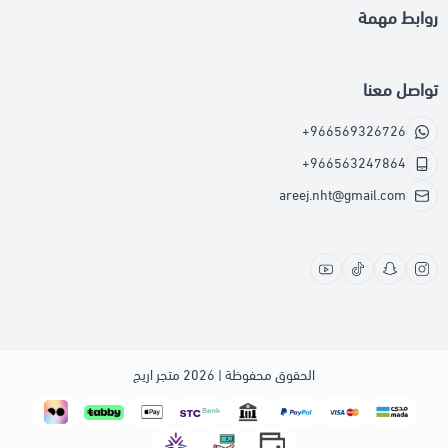
روابط مهمة
تواصل معنا
+966569326726
+966563247864
areej.nht@gmail.com
الحقوق محفوظة | 2026
متجر اريج