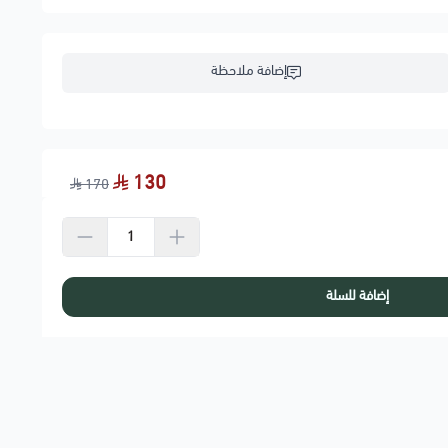
إضافة ملاحظة
130
170
إضافة للسلة
طلب ( عربي أو انجليزي ).
.