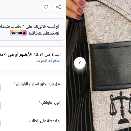
باوتش راقي يأتي بقماش وحزام جلد
يعتبر شنطة الباوتش من انسب الخيارات ال
الوان الباوتش/
هل تريد تطريز اسم ع الباوتش
*
لون الباوتش
*
ملاحظة على الطلب