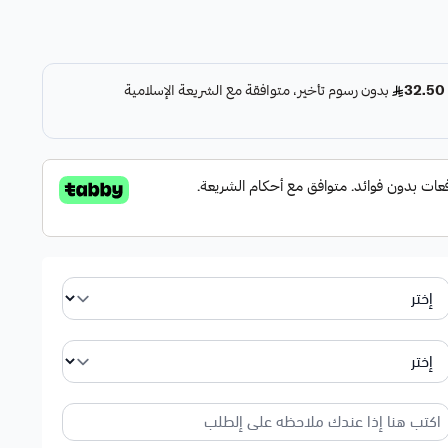
يوميه للمرأه