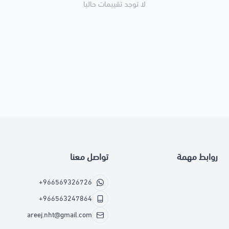
لا توجد تقييمات حاليا
روابط مهمة
تواصل معنا
+966569326726
+966563247864
areej.nht@gmail.com