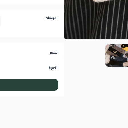
المرفقات
السعر
الكمية
معلومات المنتج:
تطريز الاسم او حروف او رمز حسب ال
الباوتش بقماش فاخر وملمس جذاب
مصنوعه من الجلد.
يتوفر تطريز خاص لهذا الباوتش.