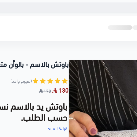
باوتش بالاسم - بالوأن مت
(تقييم واحد)
130
170
باوتش يد بالاسم نسا
حسب الطلب.
قراءة المزيد