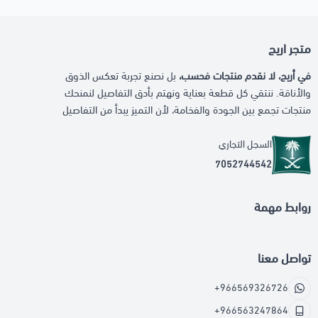
متجر اريج
في أريج، لا نقدم منتجات فحسب،
بل نصنع تجربة تعكس الذوق
والأناقة. ننتقي كل قطعة بعناية ونهتم بأدق التفاصيل لنمنحك
منتجات تجمع بين الجودة والفخامة، لأن التميز يبدأ من التفاصيل
السجل التجاري
7052744542
روابط مهمة
تواصل معنا
+966569326726
+966563247864