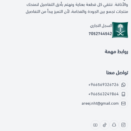
والأناقة. ننتقي كل قطعة بعناية ونهتم بأدق التفاصيل لنمنحك
منتجات تجمع بين الجودة والفخامة، لأن التميز يبدأ من التفاصيل
السجل التجاري
7052744542
روابط مهمة
تواصل معنا
+966569326726
+966563247864
areej.nht@gmail.com