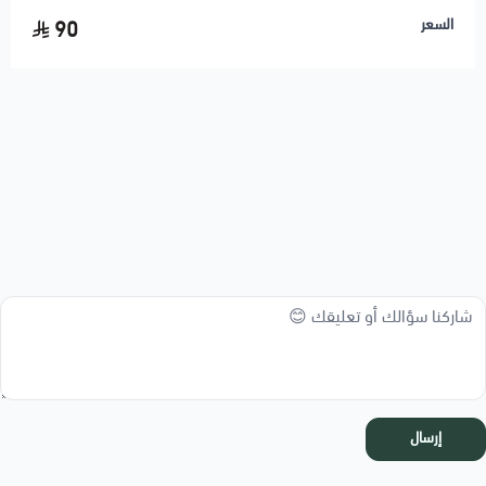
السعر
90
إرسال