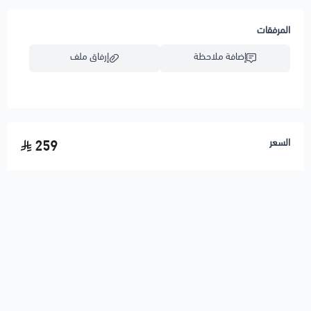
المرفقات
إضافة ملاحظة
إرفاق ملف
اسحب و افلت الملف هنا
السعر
259
استعراض