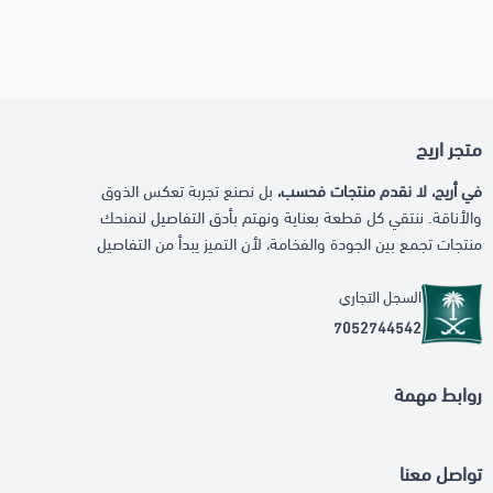
متجر اريج
في أريج، لا نقدم منتجات فحسب،
بل نصنع تجربة تعكس الذوق
والأناقة. ننتقي كل قطعة بعناية ونهتم بأدق التفاصيل لنمنحك
منتجات تجمع بين الجودة والفخامة، لأن التميز يبدأ من التفاصيل
السجل التجاري
7052744542
روابط مهمة
تواصل معنا