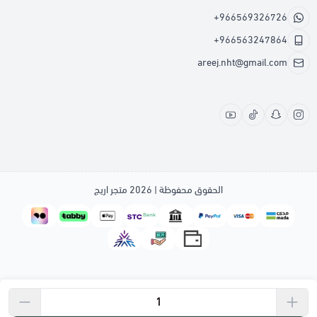
+966569326726
+966563247864
areej.nht@gmail.com
الحقوق محفوظة | 2026
متجر اريج