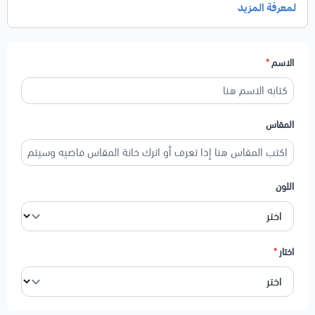
( ذهبي - اسود - فضي - وردي - ازرق - احمر - حفر بدون لون)
الاسم
*
المقاس
اللون
اختار
*