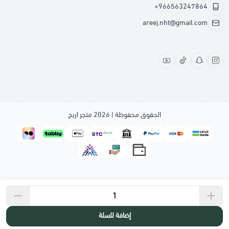
+966563247864
areej.nht@gmail.com
الحقوق محفوظة | 2026
متجر اريج
إضافة للسلة