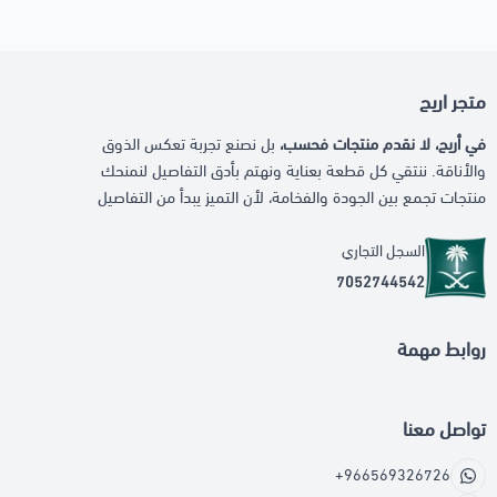
متجر اريج
في أريج، لا نقدم منتجات فحسب،
بل نصنع تجربة تعكس الذوق
والأناقة. ننتقي كل قطعة بعناية ونهتم بأدق التفاصيل لنمنحك
منتجات تجمع بين الجودة والفخامة، لأن التميز يبدأ من التفاصيل
السجل التجاري
7052744542
روابط مهمة
تواصل معنا
+966569326726