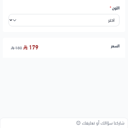
اللون
*
السعر
179
180