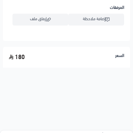
المرفقات
إضافة ملاحظة
إرفاق ملف
اسحب و افلت الملف هنا
السعر
180
استعراض