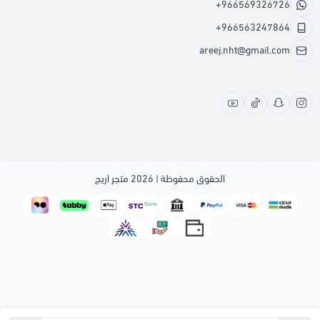
+966569326726
+966563247864
areej.nht@gmail.com
الحقوق محفوظة | 2026
متجر اريج