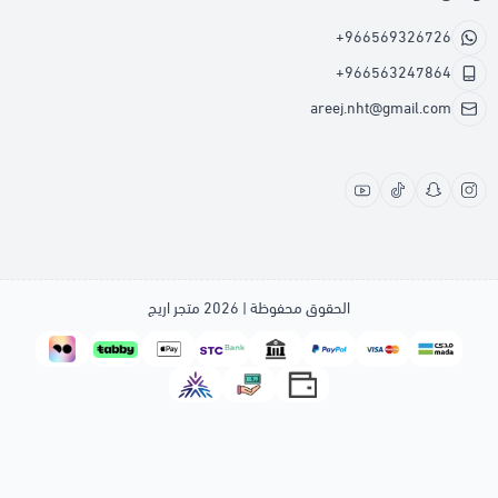
+966569326726
+966563247864
areej.nht@gmail.com
الحقوق محفوظة | 2026
متجر اريج