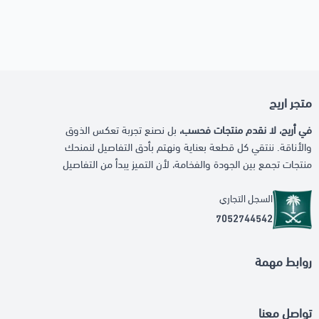
متجر اريج
في أريج، لا نقدم منتجات فحسب،
بل نصنع تجربة تعكس الذوق
والأناقة. ننتقي كل قطعة بعناية ونهتم بأدق التفاصيل لنمنحك
منتجات تجمع بين الجودة والفخامة، لأن التميز يبدأ من التفاصيل
السجل التجاري
7052744542
روابط مهمة
تواصل معنا