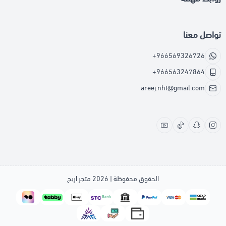
تواصل معنا
+966569326726
+966563247864
areej.nht@gmail.com
الحقوق محفوظة | 2026
متجر اريج