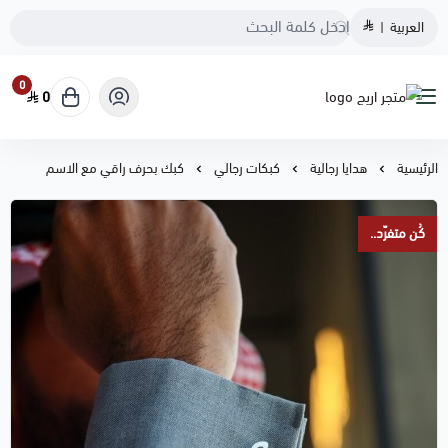
العربية
|
0
0
متجر اريج
الرئيسية
هدايا رجالية
كبكات رجالي
كبك بحرف راقي مع الاسم
كُن متفرّد..