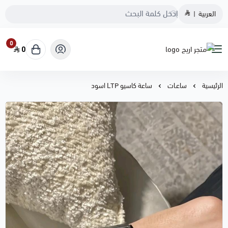
العربية
|
0
0
متجر اريج
الرئيسية
ساعـات
ساعة كاسيو LTP اسود