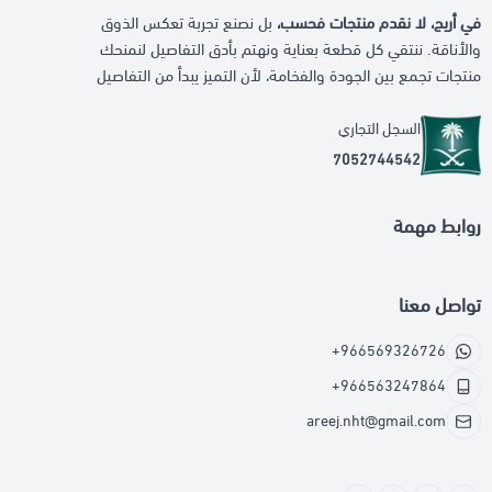
في أريج، لا نقدم منتجات فحسب،
بل نصنع تجربة تعكس الذوق
والأناقة. ننتقي كل قطعة بعناية ونهتم بأدق التفاصيل لنمنحك
منتجات تجمع بين الجودة والفخامة، لأن التميز يبدأ من التفاصيل
السجل التجاري
7052744542
روابط مهمة
تواصل معنا
+966569326726
+966563247864
areej.nht@gmail.com