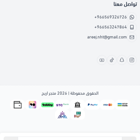
تواصل معنا
+966569326726
+966563247864
areej.nht@gmail.com
الحقوق محفوظة | 2026
متجر اريج