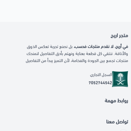
متجر اريج
في أريج، لا نقدم منتجات فحسب،
بل نصنع تجربة تعكس الذوق
والأناقة. ننتقي كل قطعة بعناية ونهتم بأدق التفاصيل لنمنحك
منتجات تجمع بين الجودة والفخامة، لأن التميز يبدأ من التفاصيل
السجل التجاري
7052744542
روابط مهمة
تواصل معنا