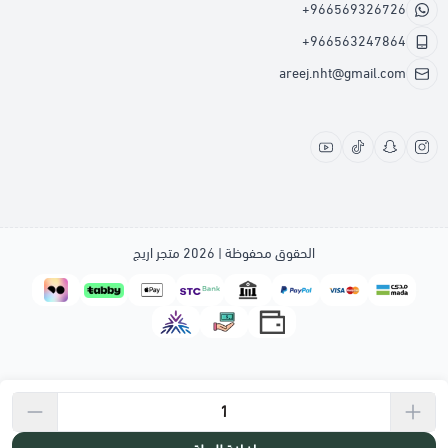
+966569326726
+966563247864
areej.nht@gmail.com
الحقوق محفوظة | 2026
متجر اريج