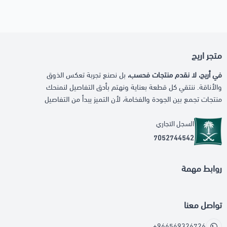
متجر اريج
في أريج، لا نقدم منتجات فحسب،
بل نصنع تجربة تعكس الذوق
والأناقة. ننتقي كل قطعة بعناية ونهتم بأدق التفاصيل لنمنحك
منتجات تجمع بين الجودة والفخامة، لأن التميز يبدأ من التفاصيل
السجل التجاري
7052744542
روابط مهمة
تواصل معنا
+966569326726