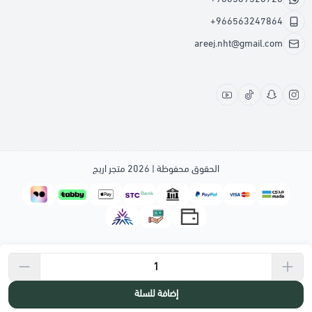
+966563247864
areej.nht@gmail.com
الحقوق محفوظة | 2026
متجر اريج
إضافة للسلة