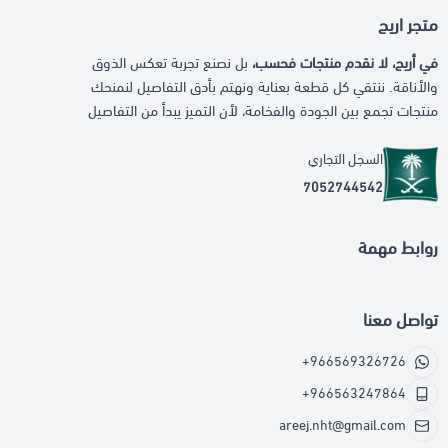
متجر اريج
في أريج، لا نقدم منتجات فحسب،
بل نصنع تجربة تعكس الذوق
والأناقة. ننتقي كل قطعة بعناية ونهتم بأدق التفاصيل لنمنحك
منتجات تجمع بين الجودة والفخامة، لأن التميز يبدأ من التفاصيل
السجل التجاري
7052744542
روابط مهمة
تواصل معنا
+966569326726
+966563247864
areej.nht@gmail.com