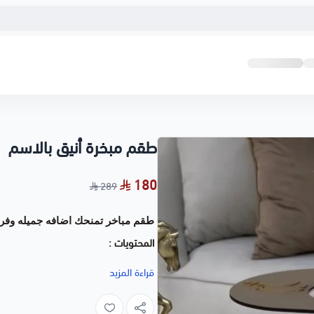
طقم مبخرة أنيق بالاسم
180
289
طقم مباخر تمنحك اضافه جميله وفري
المحتويات :
مبخره فاخره عليها اسم من اختيارك
قراءة المزيد
صندوق أنيق لحفظ العود والبخور صي
والصندوق العود