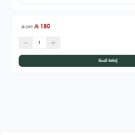
180
289
إضافة للسلة