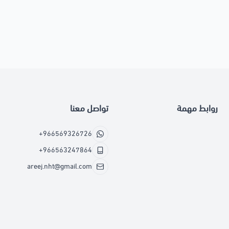
روابط مهمة
تواصل معنا
+966569326726
+966563247864
areej.nht@gmail.com