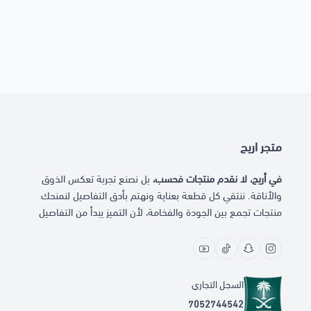
متجر اريج
في أريج، لا نقدم منتجات فحسب،
بل نصنع تجربة تعكس الذوق
والأناقة. ننتقي كل قطعة بعناية ونهتم بأدق التفاصيل لنمنحك
منتجات تجمع بين الجودة والفخامة، لأن التميز يبدأ من التفاصيل
السجل التجاري
7052744542