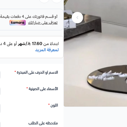
طقم مباخر سمو :
هدايا خاصة للرجال والنساء
استقبالات المواليد
المبخرة مناسبة الحجم المقاس الطاو
استمتعوا برائحة البخور داخل المنز
الفاخره
هديه مميزه لمن تحب لتبقى ذكرى خا
الاسم او الحرف على المبخرة
*
لضيافة مبهرة متميزة وجريئة
الأسماء على الصينية
*
اللون
*
ملاحظه على الطلب