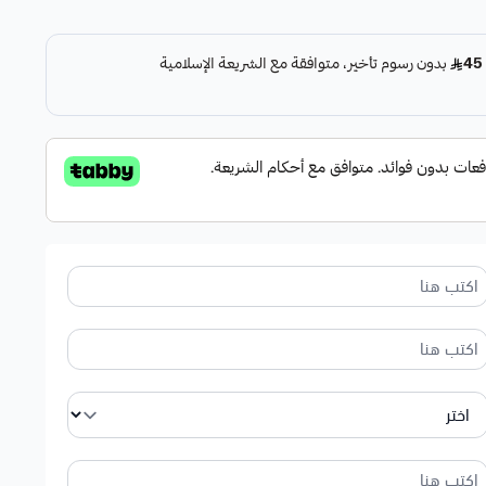
لة
ل مع مبخرة سمو
لده في ذاكرة أحبابك