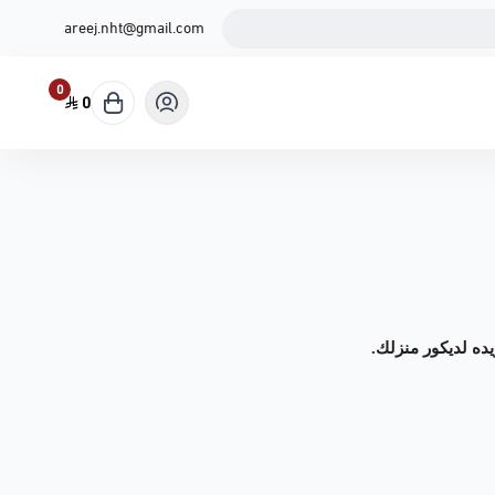
areej.nht@gmail.com
0
0
ده لديكور منزلك.
نية تحمل المبخره