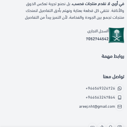
في أريج، لا نقدم منتجات فحسب،
بل نصنع تجربة تعكس الذوق
والأناقة. ننتقي كل قطعة بعناية ونهتم بأدق التفاصيل لنمنحك
منتجات تجمع بين الجودة والفخامة، لأن التميز يبدأ من التفاصيل
السجل التجاري
7052744542
روابط مهمة
تواصل معنا
+966569326726
+966563247864
areej.nht@gmail.com