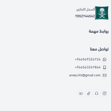
السجل التجاري
7052744542
روابط مهمة
تواصل معنا
+966569326726
+966563247864
areej.nht@gmail.com