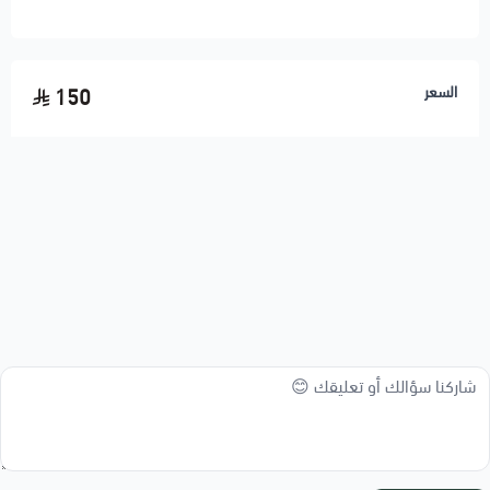
اسحب و افلت الملف هنا
السعر
150
استعراض