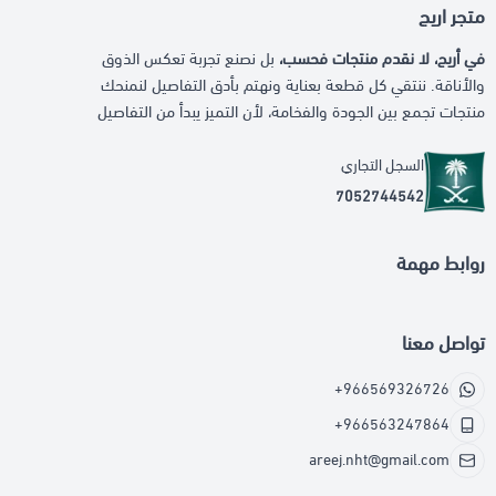
متجر اريج
في أريج، لا نقدم منتجات فحسب،
بل نصنع تجربة تعكس الذوق
والأناقة. ننتقي كل قطعة بعناية ونهتم بأدق التفاصيل لنمنحك
منتجات تجمع بين الجودة والفخامة، لأن التميز يبدأ من التفاصيل
السجل التجاري
7052744542
روابط مهمة
تواصل معنا
+966569326726
+966563247864
areej.nht@gmail.com