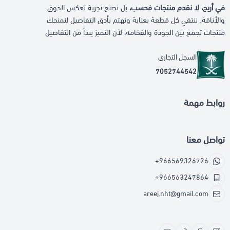
في أريج، لا نقدم منتجات فحسب،
بل نصنع تجربة تعكس الذوق
والأناقة. ننتقي كل قطعة بعناية ونهتم بأدق التفاصيل لنمنحك
منتجات تجمع بين الجودة والفخامة، لأن التميز يبدأ من التفاصيل
السجل التجاري
7052744542
روابط مهمة
تواصل معنا
+966569326726
+966563247864
areej.nht@gmail.com