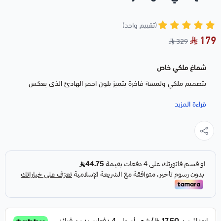
(تقييم واحد)
179
329
شماغ ملكي خاص
بتصميم ملكي ولمسة فاخرة يتميز بلون احمر الهادئ الذي يعكس
الذوق الرفيع ويعطي مظهراً متوازنًا ومميزا مناسب لمن يبحث عن
قراءة المزيد
شماغ عملي يجمع بين الأناقة والراحة في مختلف الأوقات
المميزات
قطن 100% ناعم ومريح على الرأس
ثبات ممتاز وسهل الترتيب
بوكس ملكي فاخر مناسب للإهداء
ملحقات كاملة بتنسيق أنيق