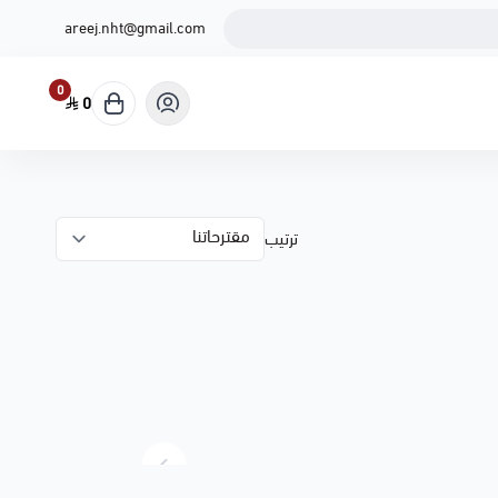
areej.nht@gmail.com
0
0
ترتيب