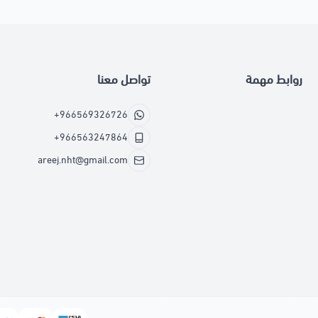
روابط مهمة
تواصل معنا
+966569326726
+966563247864
areej.nht@gmail.com