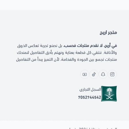
متجر اريج
في أريج، لا نقدم منتجات فحسب،
بل نصنع تجربة تعكس الذوق
والأناقة. ننتقي كل قطعة بعناية ونهتم بأدق التفاصيل لنمنحك
منتجات تجمع بين الجودة والفخامة، لأن التميز يبدأ من التفاصيل
السجل التجاري
7052744542