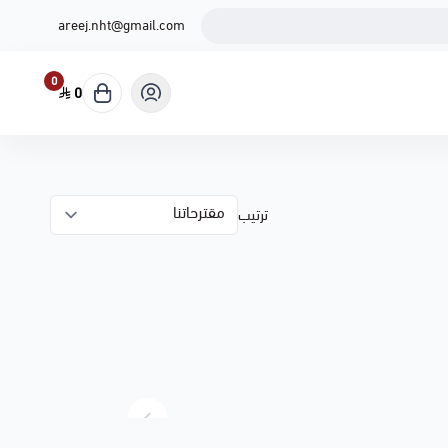
areej.nht@gmail.com
0
0
ترتيب