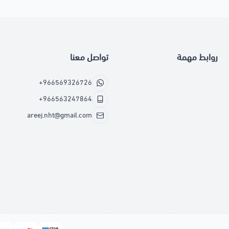
روابط مهمة
تواصل معنا
+966569326726
+966563247864
areej.nht@gmail.com