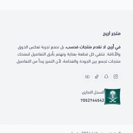
متجر اريج
في أريج، لا نقدم منتجات فحسب،
بل نصنع تجربة تعكس الذوق
والأناقة. ننتقي كل قطعة بعناية ونهتم بأدق التفاصيل لنمنحك
منتجات تجمع بين الجودة والفخامة، لأن التميز يبدأ من التفاصيل
السجل التجاري
7052744542