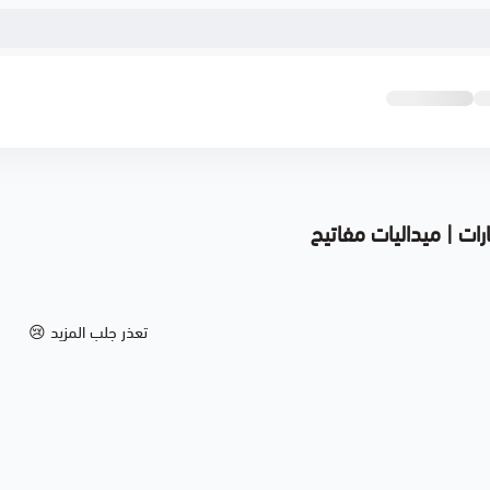
ات | ميداليات مفاتيح
تعذر جلب المزيد 😢