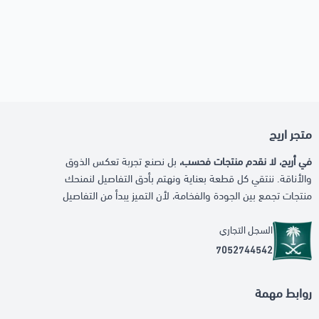
متجر اريج
في أريج، لا نقدم منتجات فحسب،
بل نصنع تجربة تعكس الذوق
والأناقة. ننتقي كل قطعة بعناية ونهتم بأدق التفاصيل لنمنحك
منتجات تجمع بين الجودة والفخامة، لأن التميز يبدأ من التفاصيل
السجل التجاري
7052744542
روابط مهمة