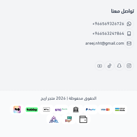
تواصل معنا
+966569326726
+966563247864
areej.nht@gmail.com
الحقوق محفوظة | 2026
متجر اريج