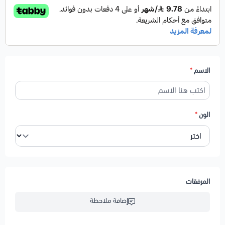
3 نمزج الهدايا بالاسم مع رئحة العود الفاخره.
4 عطر سيارتك بتعليقة دائمه.
الاسم
*
5 نوفرها بالون الذهبي او الفضي..
الون
*
6 توصلك بعلبة و كيس من اريج
المرفقات
طريقة الإستعمال
.
إضافة ملاحظة
يتم اشعالها لمدة 3 ثواني ويتم تبخير السياره.