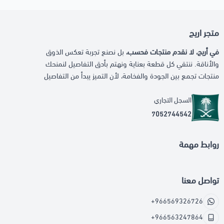
متجر اريج
في أريج، لا نقدم منتجات فحسب،
بل نصنع تجربة تعكس الذوق
والأناقة. ننتقي كل قطعة بعناية ونهتم بأدق التفاصيل لنمنحك
منتجات تجمع بين الجودة والفخامة، لأن التميز يبدأ من التفاصيل
السجل التجاري
7052744542
روابط مهمة
تواصل معنا
+966569326726
+966563247864