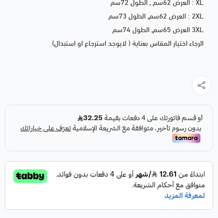
XL : العرض 62سم , الطول 72سم
2XL : العرض 62سم, الطول 73سم
3XL العرض 65سم, الطول 74سم
الرجاء اختيار المقاس بعناية ( لايوجد استرجاع او استبدال)