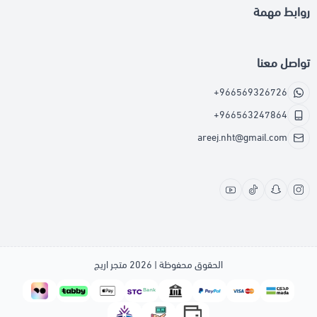
روابط مهمة
تواصل معنا
+966569326726
+966563247864
areej.nht@gmail.com
الحقوق محفوظة | 2026
متجر اريج