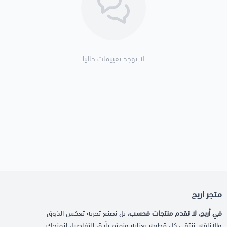
لا توجد تقييمات حاليا
متجر اريج
في أريج، لا نقدم منتجات فحسب،
بل نصنع تجربة تعكس الذوق
والأناقة. ننتقي كل قطعة بعناية ونهتم بأدق التفاصيل لنمنحك