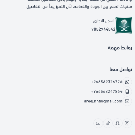
منتجات تجمع بين الجودة والفخامة، لأن التميز يبدأ من التفاصيل
السجل التجاري
7052744542
روابط مهمة
تواصل معنا
+966569326726
+966563247864
areej.nht@gmail.com