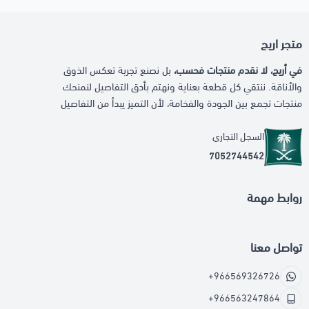
متجر اريج
في أريج، لا نقدم منتجات فحسب،
بل نصنع تجربة تعكس الذوق
والأناقة. ننتقي كل قطعة بعناية ونهتم بأدق التفاصيل لنمنحك
منتجات تجمع بين الجودة والفخامة، لأن التميز يبدأ من التفاصيل
السجل التجاري
7052744542
روابط مهمة
تواصل معنا
+966569326726
+966563247864