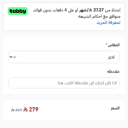
المقاس
*
ملاحظه
السعر
279
349