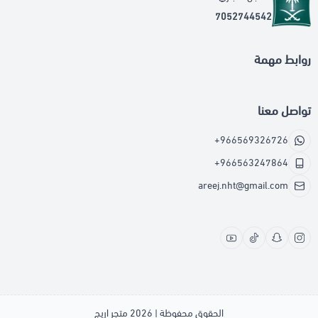
7052744542
روابط مهمة
تواصل معنا
+966569326726
+966563247864
areej.nht@gmail.com
الحقوق محفوظة | 2026
متجر اريج