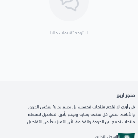
لا توجد تقييمات حاليا
متجر اريج
في أريج، لا نقدم منتجات فحسب،
بل نصنع تجربة تعكس الذوق
والأناقة. ننتقي كل قطعة بعناية ونهتم بأدق التفاصيل لنمنحك
منتجات تجمع بين الجودة والفخامة، لأن التميز يبدأ من التفاصيل
السجل التجاري