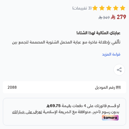
(3 تقييمات)
279
349
عبايتكِ المثالية لهذا الشتاء!
تألّقي بإطلالة فاخرة مع عباية المخمل الشتوية المصممة لتجمع بين
الدفء والأناقة.
قراءة المزيد
قماش مخمل فاخر يضفي لمعة ناعمة، وتفاصيل دانتيل أنثوية تعكس
فخامة كل تفصيلة 🤍
مثالية للمشاوير المسائية والمناسبات الشتوية ✨
رقم الموديل
2088
الخامة:
مخمل شتوي فاخر
التفاصيل:
دانتيل راقٍ عند الأكمام والأطراف
القَصّة:
انسيابية أنيقة تمنحك حضور راقيٍ
متوفرة :
الآن بكميات محدودة