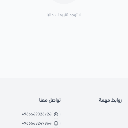
لا توجد تقييمات حاليا
روابط مهمة
تواصل معنا
+966569326726
+966563247864