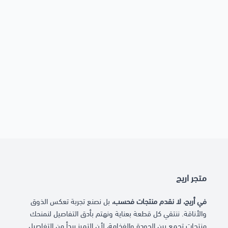
متجر اريج
في أريج، لا نقدم منتجات فحسب،
بل نصنع تجربة تعكس الذوق
والأناقة. ننتقي كل قطعة بعناية ونهتم بأدق التفاصيل لنمنحك
منتجات تجمع بين الجودة والفخامة، لأن التميز يبدأ من التفاصيل