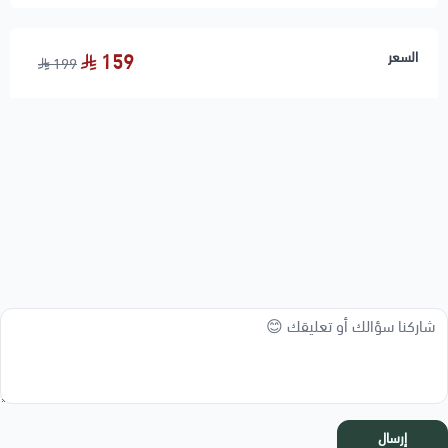
السعر
159
199
إرسال