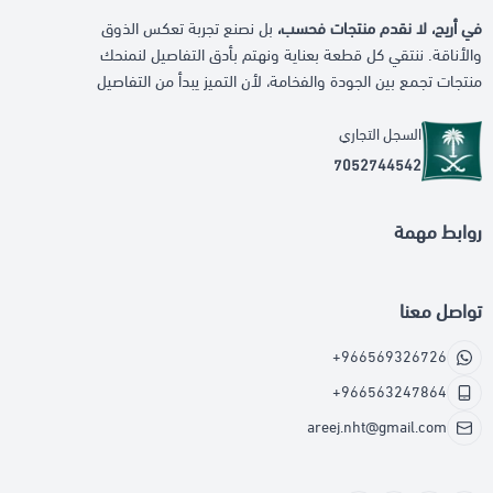
في أريج، لا نقدم منتجات فحسب،
بل نصنع تجربة تعكس الذوق
والأناقة. ننتقي كل قطعة بعناية ونهتم بأدق التفاصيل لنمنحك
منتجات تجمع بين الجودة والفخامة، لأن التميز يبدأ من التفاصيل
السجل التجاري
7052744542
روابط مهمة
تواصل معنا
+966569326726
+966563247864
areej.nht@gmail.com