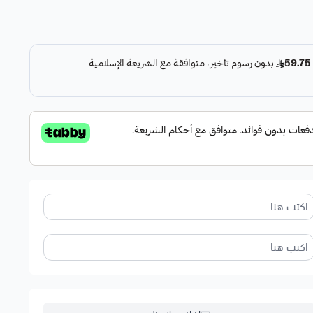
يعي بلمعة عميقة وملمس فاخر
يب أسود وفضي راقٍ
عالية
كية شخصية مميزة لا تتكرر.
عزيز في العيد