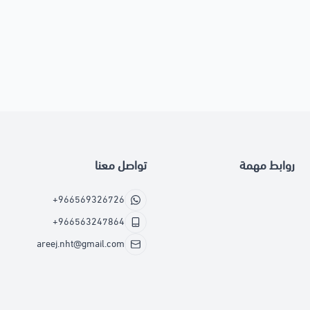
روابط مهمة
تواصل معنا
+966569326726
+966563247864
areej.nht@gmail.com