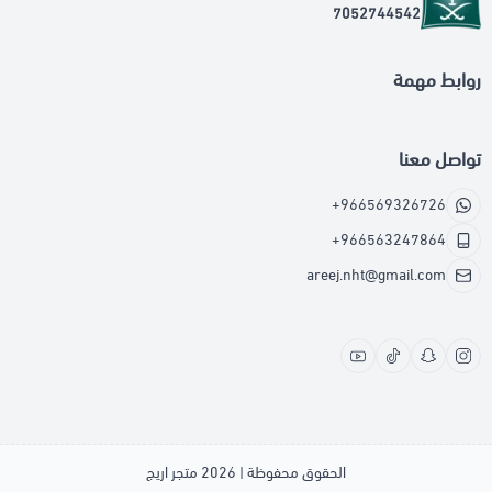
7052744542
روابط مهمة
تواصل معنا
+966569326726
+966563247864
areej.nht@gmail.com
الحقوق محفوظة | 2026
متجر اريج