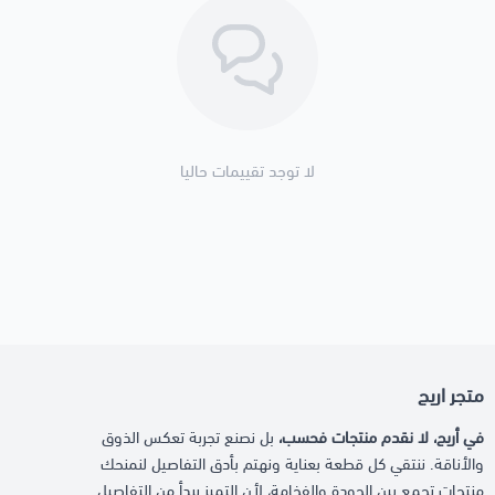
لا توجد تقييمات حاليا
متجر اريج
في أريج، لا نقدم منتجات فحسب،
بل نصنع تجربة تعكس الذوق
والأناقة. ننتقي كل قطعة بعناية ونهتم بأدق التفاصيل لنمنحك
منتجات تجمع بين الجودة والفخامة، لأن التميز يبدأ من التفاصيل