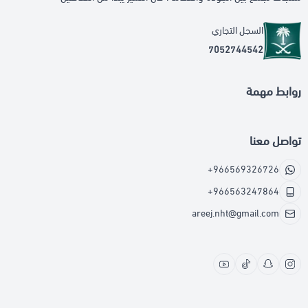
السجل التجاري
7052744542
روابط مهمة
تواصل معنا
+966569326726
+966563247864
areej.nht@gmail.com