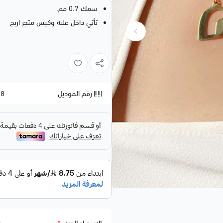
سمك 0.7 مم.
تأتي داخل علبة وكيس متجر اريج
رقم الموديل
38