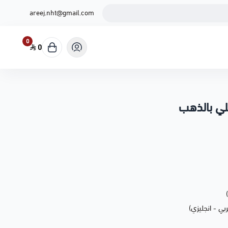
areej.nht@gmail.com
0
0
ي بالذهب
ي - انجليزي)