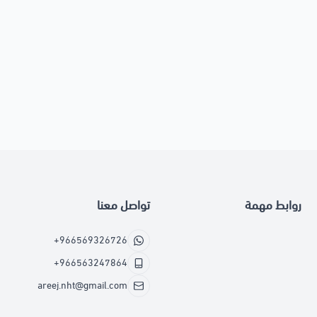
روابط مهمة
تواصل معنا
+966569326726
+966563247864
areej.nht@gmail.com