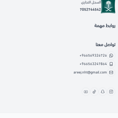
السجل التجاري
7052744542
روابط مهمة
تواصل معنا
+966569326726
+966563247864
areej.nht@gmail.com