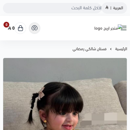
العربية
|
0
0
متجر اريج
الرئيسية
فستان شالكي رمضاني