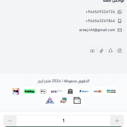
تواصل معنا
+966569326726
+966563247864
areej.nht@gmail.com
الحقوق محفوظة | 2026
متجر اريج