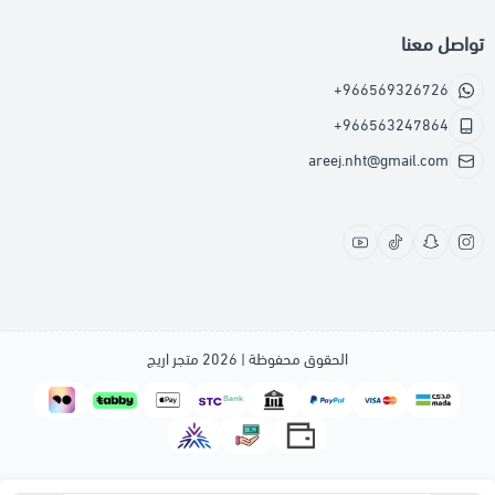
تواصل معنا
+966569326726
+966563247864
areej.nht@gmail.com
الحقوق محفوظة | 2026
متجر اريج