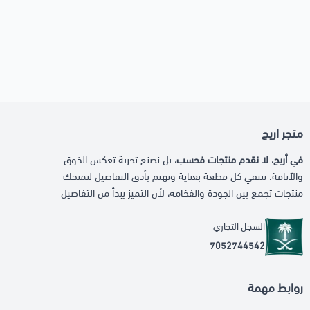
متجر اريج
في أريج، لا نقدم منتجات فحسب،
بل نصنع تجربة تعكس الذوق
والأناقة. ننتقي كل قطعة بعناية ونهتم بأدق التفاصيل لنمنحك
منتجات تجمع بين الجودة والفخامة، لأن التميز يبدأ من التفاصيل
السجل التجاري
7052744542
روابط مهمة